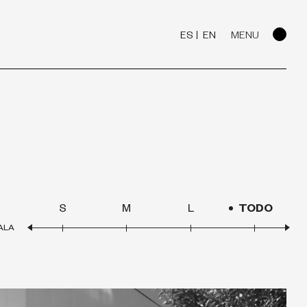
ES
EN
MENU
S
M
L
TODO
ALA