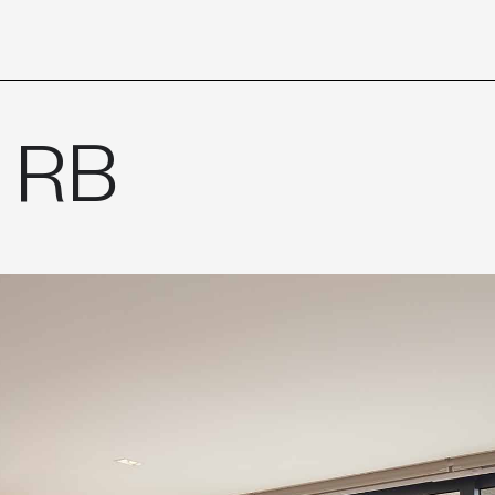
TO
 RB