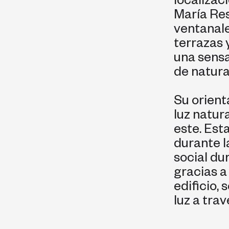
localizac
María Res
ventanale
terrazas 
una sensa
de natura
Su orient
luz natur
este. Est
durante l
social du
gracias a 
edificio,
luz a tra