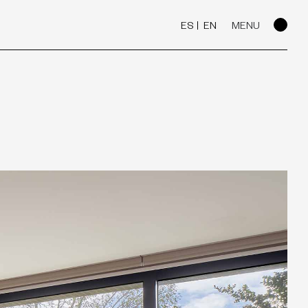
ES
EN
MENU